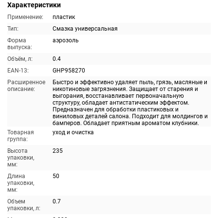
Характеристики
Применение:
пластик
Тип:
Смазка универсальная
Форма
аэрозоль
выпуска:
Объём, л:
0.4
EAN-13:
GHP958270
Расширенное
Быстро и эффективно удаляет пыль, грязь, масляные и
описание:
никотиновые загрязнения. Защищает от старения и
выгорания, восстанавливает первоначальную
структуру, обладает антистатическим эффектом.
Предназначен для обработки пластиковых и
виниловых деталей салона. Подходит для молдингов и
бамперов. Обладает приятным ароматом клубники.
Товарная
уход и очистка
группа:
Высота
235
упаковки,
мм:
Длина
50
упаковки,
мм:
Объем
0.7
упаковки, л: