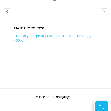
MAZDA 627317920
MA
мД
Смазка универсальная пластика MAZDA аэр ДиК
Сма
400мл
40
© Все права защищены.