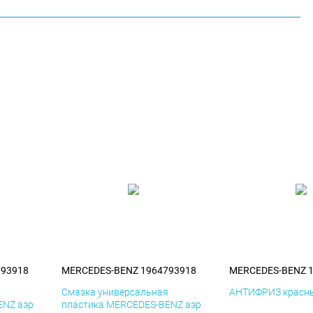
793918
MERCEDES-BENZ 1964793918
MERCEDES-BENZ 
я
Смазка универсальная
АНТИФРИЗ красны
ENZ аэр
пластика MERCEDES-BENZ аэр