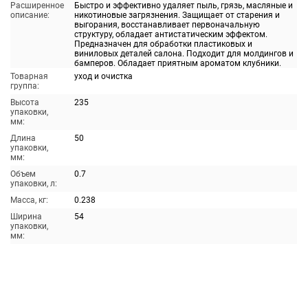
Расширенное
Быстро и эффективно удаляет пыль, грязь, масляные и
описание:
никотиновые загрязнения. Защищает от старения и
выгорания, восстанавливает первоначальную
структуру, обладает антистатическим эффектом.
Предназначен для обработки пластиковых и
виниловых деталей салона. Подходит для молдингов и
бамперов. Обладает приятным ароматом клубники.
Товарная
уход и очистка
группа:
Высота
235
упаковки,
мм:
Длина
50
упаковки,
мм:
Объем
0.7
упаковки, л:
Масса, кг:
0.238
Ширина
54
упаковки,
мм: