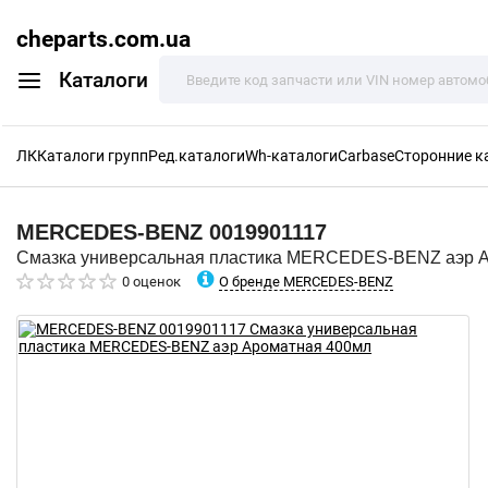
cheparts.com.ua
Каталоги
ЛК
Каталоги групп
Ред.каталоги
Wh-каталоги
Carbase
Сторонние к
MERCEDES-BENZ
0019901117
Смазка универсальная пластика MERCEDES-BENZ аэр 
О бренде MERCEDES-BENZ
0 оценок