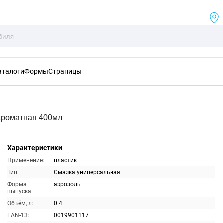
аталоги
Формы
Страницы
Ароматная 400мл
Характеристики
Применение:
пластик
Тип:
Смазка универсальная
Форма
аэрозоль
выпуска:
Объём, л:
0.4
EAN-13:
0019901117