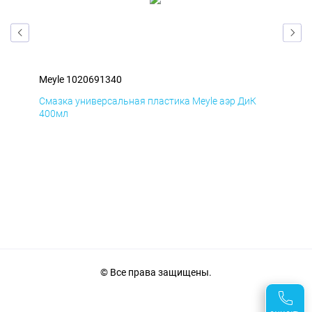
Meyle 1020691340
Mey
Д
Смазка универсальная пластика Meyle аэр ДиК
Сма
400мл
40
© Все права защищены.