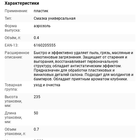
Характеристики
Применение:
пластик
Тип:
Смазка универсальная
Форма
аэрозоль
выпуска:
Объём, л:
0.4
EAN-13:
6160205555
Расширенное
Быстро и эффективно удаляет пыль, грязь, масляные и
описание:
никотиновые загрязнения. Защищает от старения и
выгорания, восстанавливает первоначальную
структуру, обладает антистатическим эффектом.
Предназначен для обработки пластиковых и
виниловых деталей салона. Подходит для молдингов и
бамперов. Обладает приятным ароматом клубники.
Товарная
уход и очистка
группа:
Высота
235
упаковки,
мм:
Длина
50
упаковки,
мм:
Объем
0.7
упаковки, л: