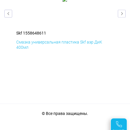
Skf 1558648611
Skf
Смазка универсальная пластика Skf аэр ДиК
Сма
400мл
40
© Все права защищены.