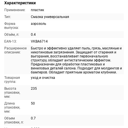
Характеристики
Применение:
пластик
Тип:
Смазка универсальная
Форма
аэрозоль
выпуска:
Объём, л:
0.4
EAN-13:
VKBA6714
Расширенное
Быстро и эффективно удаляет пыль, грязь, масляные и
описание:
никотиновые загрязнения. Защищает от старения и
выгорания, восстанавливает первоначальную
структуру, обладает антистатическим эффектом.
Предназначен для обработки пластиковых и
виниловых деталей салона. Подходит для молдингов и
бамперов. Обладает приятным ароматом клубники.
Товарная
уход и очистка
группа:
Высота
235
упаковки,
мм:
Длина
50
упаковки,
мм:
Объем
0.7
упаковки, л: