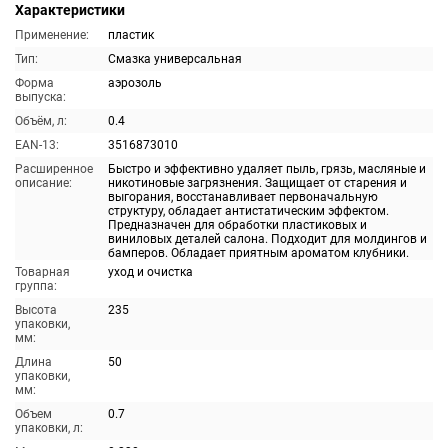
Характеристики
Применение:
пластик
Тип:
Смазка универсальная
Форма
аэрозоль
выпуска:
Объём, л:
0.4
EAN-13:
3516873010
Расширенное
Быстро и эффективно удаляет пыль, грязь, масляные и
описание:
никотиновые загрязнения. Защищает от старения и
выгорания, восстанавливает первоначальную
структуру, обладает антистатическим эффектом.
Предназначен для обработки пластиковых и
виниловых деталей салона. Подходит для молдингов и
бамперов. Обладает приятным ароматом клубники.
Товарная
уход и очистка
группа:
Высота
235
упаковки,
мм:
Длина
50
упаковки,
мм:
Объем
0.7
упаковки, л: