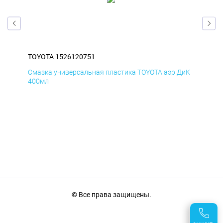
TOYOTA 1526120751
TOY
БмД
Смазка универсальная пластика TOYOTA аэр ДиК
Сма
400мл
40
© Все права защищены.