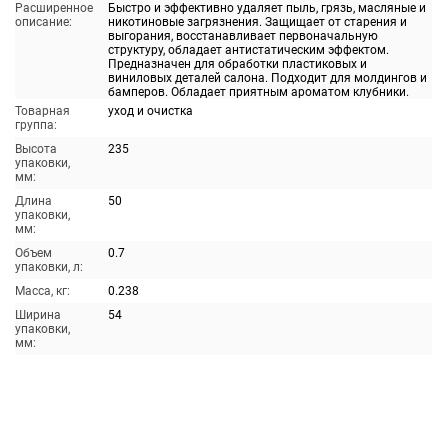
Расширенное
Быстро и эффективно удаляет пыль, грязь, масляные и
описание:
никотиновые загрязнения. Защищает от старения и
выгорания, восстанавливает первоначальную
структуру, обладает антистатическим эффектом.
Предназначен для обработки пластиковых и
виниловых деталей салона. Подходит для молдингов и
бамперов. Обладает приятным ароматом клубники.
Товарная
уход и очистка
группа:
Высота
235
упаковки,
мм:
Длина
50
упаковки,
мм:
Объем
0.7
упаковки, л:
Масса, кг:
0.238
Ширина
54
упаковки,
мм: