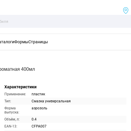
аталоги
Формы
Страницы
роматная 400мл
Характеристики
Применение:
пластик
Тип:
Смазка универсальная
Форма
аэрозоль
выпуска:
Объём, л:
0.4
EAN-13:
CFPA007