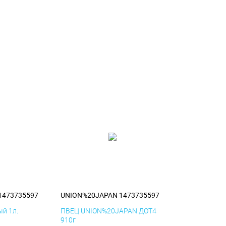
1473735597
UNION%20JAPAN 1473735597
й 1л.
ПВЕЦ UNION%20JAPAN ДОТ4
910г