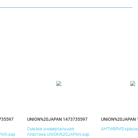
735597
UNION%20JAPAN 1473735597
UNION%20JAPAN 
я
Смазка универсальная
АНТИФРИЗ красны
PAN аэр
пластика UNION%20JAPAN аэр