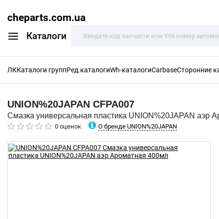
cheparts.com.ua
Каталоги
ЛК
Каталоги групп
Ред.каталоги
Wh-каталоги
Carbase
Сторонние к
UNION%20JAPAN
CFPA007
Смазка универсальная пластика UNION%20JAPAN аэр А
О бренде UNION%20JAPAN
0 оценок