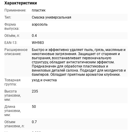
Характеристики
Применение:
пластик
Тип:
Смазка универсальная
Форма
аэрозоль
выпуска:
Объём, л:
0.4
EAN-13:
WH983
Расширенное
Быстро и эффективно удаляет пыль, грязь, масляные и
описание:
никотиновые загрязнения. Защищает от старения и
выгорания, восстанавливает первоначальную
структуру, обладает антистатическим эффектом.
Предназначен для обработки пластиковых и
виниловых деталей салона. Подходит для молдингов и
бамперов. Обладает приятным ароматом клубники.
Товарная
уход и очистка
группа:
Высота
235
упаковки,
мм:
Длина
50
упаковки,
мм:
Объем
0.7
упаковки, л: