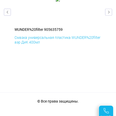
WUNDER%20filter 905635759
WUN
ter
Смазка универсальная пластика WUNDER%20filter
Сма
аэр ДиК 400мл
аэр
© Все права защищены.