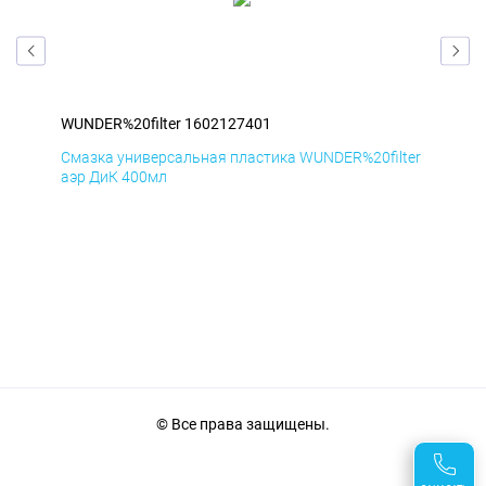
WUNDER%20filter 1602127401
WUN
ter
Смазка универсальная пластика WUNDER%20filter
Сма
аэр ДиК 400мл
аэр
© Все права защищены.