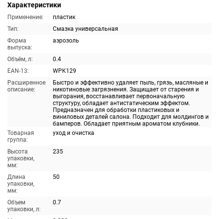
Характеристики
Применение:
пластик
Тип:
Смазка универсальная
Форма
аэрозоль
выпуска:
Объём, л:
0.4
EAN-13:
WPK129
Расширенное
Быстро и эффективно удаляет пыль, грязь, масляные и
описание:
никотиновые загрязнения. Защищает от старения и
выгорания, восстанавливает первоначальную
структуру, обладает антистатическим эффектом.
Предназначен для обработки пластиковых и
виниловых деталей салона. Подходит для молдингов и
бамперов. Обладает приятным ароматом клубники.
Товарная
уход и очистка
группа:
Высота
235
упаковки,
мм:
Длина
50
упаковки,
мм:
Объем
0.7
упаковки, л: