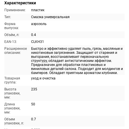
Характеристики
Применение:
пластик
Тип:
Смазка универсальная
Форма
аэрозоль
выпуска:
Объём, л:
0.4
EAN-13:
CLKH31
Расширенное
Быстро и эффективно удаляет пыль, грязь, масляные и
описание:
никотиновые загрязнения. Защищает от старения и
выгорания, восстанавливает первоначальную
структуру, обладает антистатическим эффектом.
Предназначен для обработки пластиковых и
виниловых деталей салона. Подходит для молдингов и
бамперов. Обладает приятным ароматом клубники.
Товарная
уход и очистка
группа:
Высота
235
упаковки,
мм:
Длина
50
упаковки,
мм:
Объем
0.7
упаковки, л: