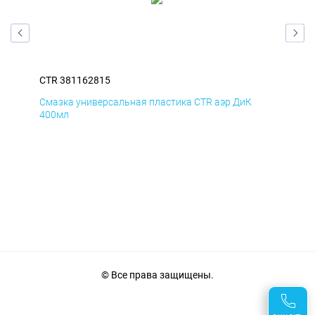
CTR 381162815
CTR
Смазка универсальная пластика CTR аэр ДиК
Сма
400мл
40
© Все права защищены.