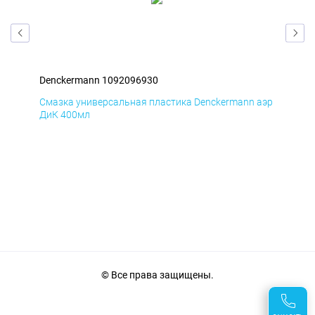
Denckermann 1092096930
Den
аэр
Смазка универсальная пластика Denckermann аэр
Сма
ДиК 400мл
ПхВ
© Все права защищены.