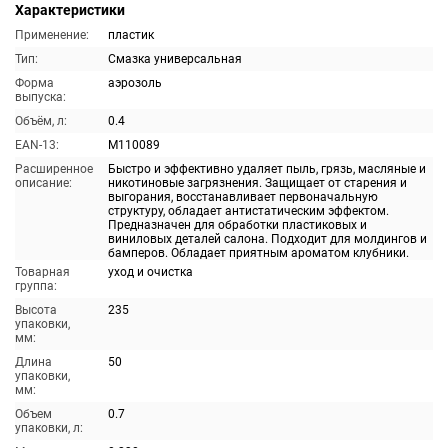
Характеристики
Применение:
пластик
Тип:
Смазка универсальная
Форма
аэрозоль
выпуска:
Объём, л:
0.4
EAN-13:
M110089
Расширенное
Быстро и эффективно удаляет пыль, грязь, масляные и
описание:
никотиновые загрязнения. Защищает от старения и
выгорания, восстанавливает первоначальную
структуру, обладает антистатическим эффектом.
Предназначен для обработки пластиковых и
виниловых деталей салона. Подходит для молдингов и
бамперов. Обладает приятным ароматом клубники.
Товарная
уход и очистка
группа:
Высота
235
упаковки,
мм:
Длина
50
упаковки,
мм:
Объем
0.7
упаковки, л: