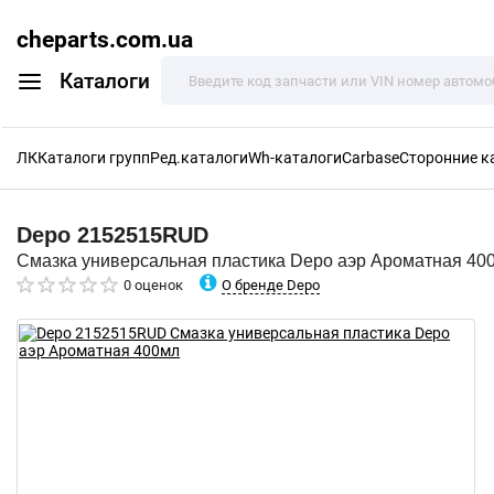
cheparts.com.ua
Каталоги
ЛК
Каталоги групп
Ред.каталоги
Wh-каталоги
Carbase
Сторонние к
Depo
2152515RUD
Смазка универсальная пластика Depo аэр Ароматная 40
О бренде Depo
0 оценок