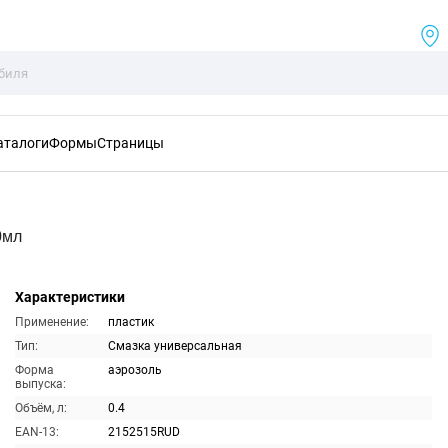
аталоги
Формы
Страницы
0мл
Характеристики
Применение:
пластик
Тип:
Смазка универсальная
Форма
аэрозоль
выпуска:
Объём, л:
0.4
EAN-13:
2152515RUD