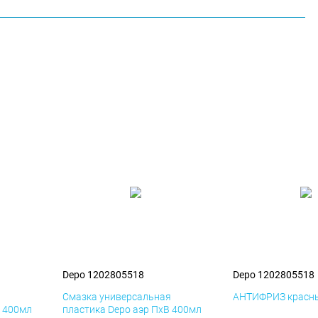
Depo 1202805518
Depo 1202805518
я
Смазка универсальная
АНТИФРИЗ красны
К 400мл
пластика Depo аэр ПхВ 400мл