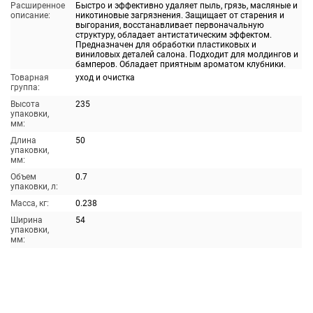
Расширенное
Быстро и эффективно удаляет пыль, грязь, масляные и
описание:
никотиновые загрязнения. Защищает от старения и
выгорания, восстанавливает первоначальную
структуру, обладает антистатическим эффектом.
Предназначен для обработки пластиковых и
виниловых деталей салона. Подходит для молдингов и
бамперов. Обладает приятным ароматом клубники.
Товарная
уход и очистка
группа:
Высота
235
упаковки,
мм:
Длина
50
упаковки,
мм:
Объем
0.7
упаковки, л:
Масса, кг:
0.238
Ширина
54
упаковки,
мм: