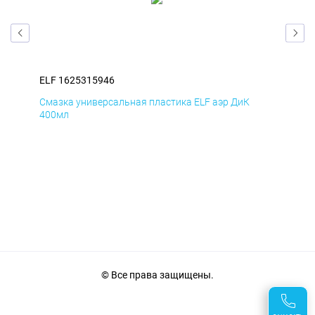
ELF 1625315946
ELF
Смазка универсальная пластика ELF аэр ДиК
Сма
400мл
40
© Все права защищены.