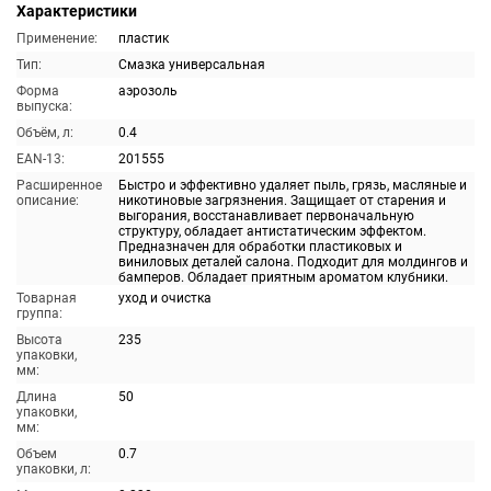
Характеристики
Применение:
пластик
Тип:
Смазка универсальная
Форма
аэрозоль
выпуска:
Объём, л:
0.4
EAN-13:
201555
Расширенное
Быстро и эффективно удаляет пыль, грязь, масляные и
описание:
никотиновые загрязнения. Защищает от старения и
выгорания, восстанавливает первоначальную
структуру, обладает антистатическим эффектом.
Предназначен для обработки пластиковых и
виниловых деталей салона. Подходит для молдингов и
бамперов. Обладает приятным ароматом клубники.
Товарная
уход и очистка
группа:
Высота
235
упаковки,
мм:
Длина
50
упаковки,
мм:
Объем
0.7
упаковки, л: