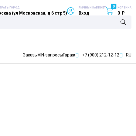
0
БРАТЬ ГОРОД
ЛИЧНЫЙ КАБИНЕТ
КОРЗИНА
сква (ул Московская, д 6 стр 5)
Вход
0
₽
Заказы
VIN-запросы
Гараж
+7 (900)
212-12-12
RU