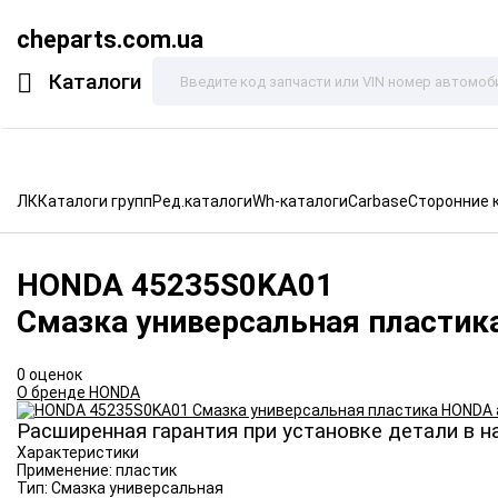
cheparts.com.ua
Каталоги
ЛК
Каталоги групп
Ред.каталоги
Wh-каталоги
Carbase
Сторонние 
HONDA
45235S0KA01
Смазка универсальная пластик
0 оценок
О бренде HONDA
Расширенная гарантия при установке детали в н
Характеристики
Применение:
пластик
Тип:
Смазка универсальная