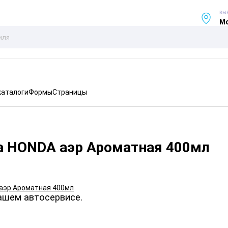
ВЫ
Мо
каталоги
Формы
Страницы
а HONDA аэр Ароматная 400мл
ашем автосервисе.