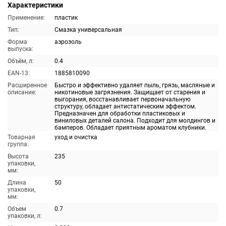
Характеристики
Применение:
пластик
Тип:
Смазка универсальная
Форма
аэрозоль
выпуска:
Объём, л:
0.4
EAN-13:
1885810090
Расширенное
Быстро и эффективно удаляет пыль, грязь, масляные и
описание:
никотиновые загрязнения. Защищает от старения и
выгорания, восстанавливает первоначальную
структуру, обладает антистатическим эффектом.
Предназначен для обработки пластиковых и
виниловых деталей салона. Подходит для молдингов и
бамперов. Обладает приятным ароматом клубники.
Товарная
уход и очистка
группа:
Высота
235
упаковки,
мм:
Длина
50
упаковки,
мм:
Объем
0.7
упаковки, л: