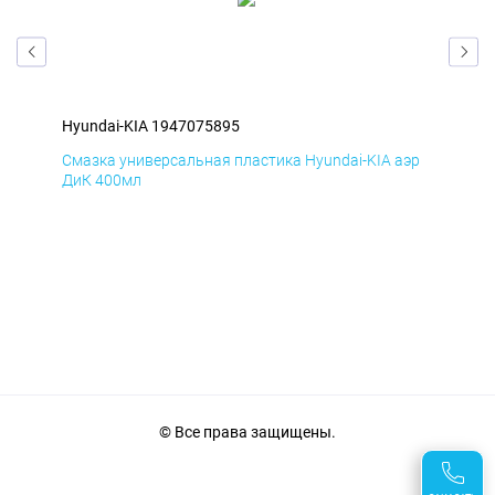
Hyundai-KIA 1947075895
Hyu
эр
Смазка универсальная пластика Hyundai-KIA аэр
Сма
ДиК 400мл
ПхВ
© Все права защищены.