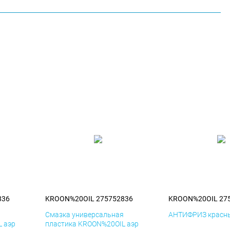
836
KROON%20OIL 275752836
KROON%20OIL 27
я
Смазка универсальная
АНТИФРИЗ красны
 аэр
пластика KROON%20OIL аэр