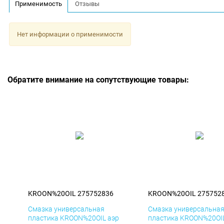
Применимость
Отзывы
Нет информации о применимости
Обратите внимание на сопутствующие товары:
KROON%20OIL 275752836
KROON%20OIL 275752
Смазка универсальная
Смазка универсальна
пластика KROON%20OIL аэр
пластика KROON%20OIL