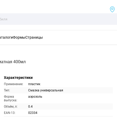
аталоги
Формы
Страницы
матная 400мл
Характеристики
Применение:
пластик
Тип:
Смазка универсальная
Форма
аэрозоль
выпуска:
Объём, л:
0.4
EAN-13:
02334