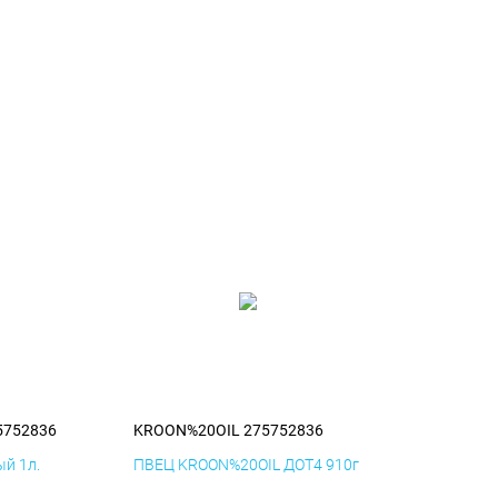
5752836
KROON%20OIL 275752836
й 1л.
ПВЕЦ KROON%20OIL ДОТ4 910г