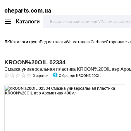
cheparts.com.ua
Каталоги
ЛК
Каталоги групп
Ред.каталоги
Wh-каталоги
Carbase
Сторонние к
KROON%20OIL
02334
Смазка универсальная пластика KROON%20OIL аэр Аро
О бренде KROON%20OIL
0 оценок