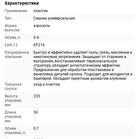
Характеристики
Применение:
пластик
Тип:
Смазка универсальная
Форма
аэрозоль
выпуска:
Объём, л:
0.4
EAN-13:
EP216
Расширенное
Быстро и эффективно удаляет пыль, грязь, масляные и
описание:
никотиновые загрязнения. Защищает от старения и
выгорания, восстанавливает первоначальную
структуру, обладает антистатическим эффектом.
Предназначен для обработки пластиковых и
виниловых деталей салона. Подходит для молдингов и
бамперов. Обладает приятным ароматом клубники.
Товарная
уход и очистка
группа:
Высота
235
упаковки,
мм:
Длина
50
упаковки,
мм:
Объем
0.7
упаковки, л: