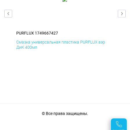
PURFLUX 1749667427
PUR
Смазка универсальная пластика PURFLUX аэр
Сма
ДиК 400мл
ПхВ
© Все права защищены.