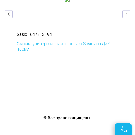
Sasic 1647813194
Sas
Смазка универсальная пластика Sasic аэр ДиК
Сма
400мл
40
© Все права защищены.