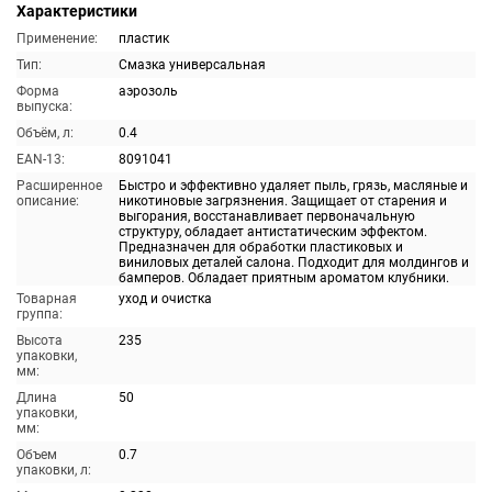
Характеристики
Применение:
пластик
Тип:
Смазка универсальная
Форма
аэрозоль
выпуска:
Объём, л:
0.4
EAN-13:
8091041
Расширенное
Быстро и эффективно удаляет пыль, грязь, масляные и
описание:
никотиновые загрязнения. Защищает от старения и
выгорания, восстанавливает первоначальную
структуру, обладает антистатическим эффектом.
Предназначен для обработки пластиковых и
виниловых деталей салона. Подходит для молдингов и
бамперов. Обладает приятным ароматом клубники.
Товарная
уход и очистка
группа:
Высота
235
упаковки,
мм:
Длина
50
упаковки,
мм:
Объем
0.7
упаковки, л: