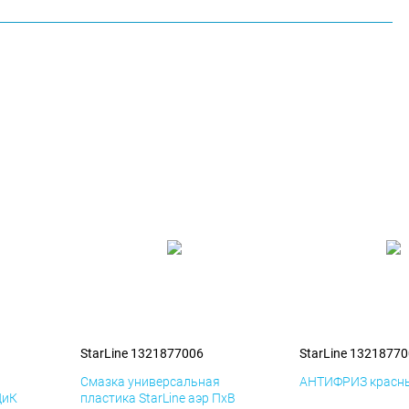
StarLine 1321877006
StarLine 1321877
я
Смазка универсальная
АНТИФРИЗ красны
ДиК
пластика StarLine аэр ПхВ