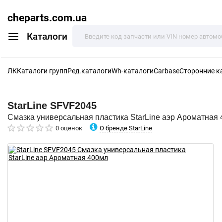
cheparts.com.ua
Каталоги
ЛК
Каталоги групп
Ред.каталоги
Wh-каталоги
Carbase
Сторонние к
StarLine
SFVF2045
Смазка универсальная пластика StarLine аэр Ароматная
О бренде StarLine
0 оценок