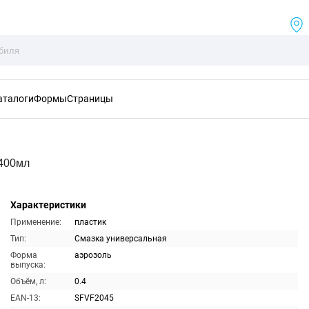
аталоги
Формы
Страницы
 400мл
Характеристики
Применение:
пластик
Тип:
Смазка универсальная
Форма
аэрозоль
выпуска:
Объём, л:
0.4
EAN-13:
SFVF2045