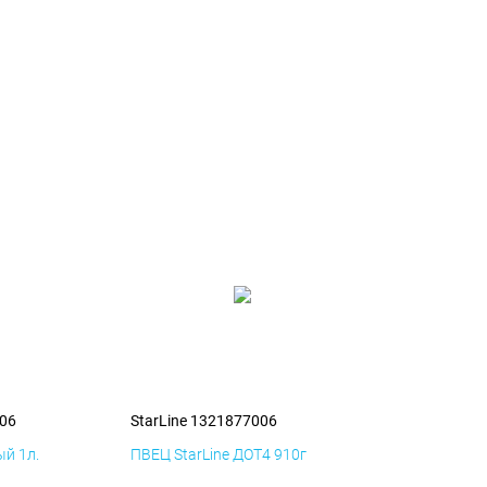
006
StarLine 1321877006
й 1л.
ПВЕЦ StarLine ДОТ4 910г