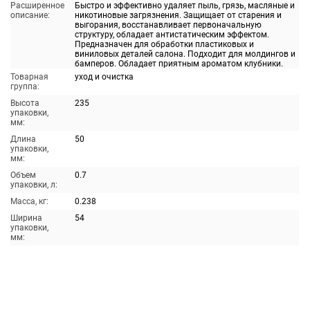
Расширенное
Быстро и эффективно удаляет пыль, грязь, масляные и
описание:
никотиновые загрязнения. Защищает от старения и
выгорания, восстанавливает первоначальную
структуру, обладает антистатическим эффектом.
Предназначен для обработки пластиковых и
виниловых деталей салона. Подходит для молдингов и
бамперов. Обладает приятным ароматом клубники.
Товарная
уход и очистка
группа:
Высота
235
упаковки,
мм:
Длина
50
упаковки,
мм:
Объем
0.7
упаковки, л:
Масса, кг:
0.238
Ширина
54
упаковки,
мм: