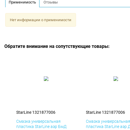
Применимость
Отзывы
Нет информации о применимости
Обратите внимание на сопутствующие товары:
StarLine 1321877006
StarLine 1321877006
Смазка универсальная
Смазка универсальна
пластика StarLine аэр БмД
пластика StarLine аэр 