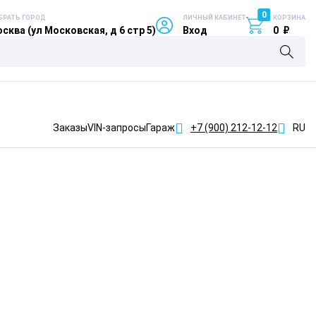
0
БРАТЬ ГОРОД
ЛИЧНЫЙ КАБИНЕТ
КОРЗИНА
сква (ул Московская, д 6 стр 5)
Вход
0
₽
Заказы
VIN-запросы
Гараж
+7 (900)
212-12-12
RU