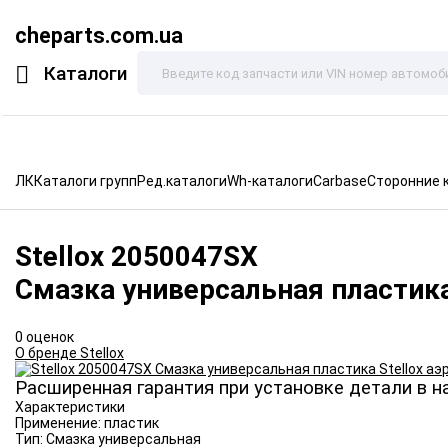
cheparts.com.ua
Каталоги
ЛК
Каталоги групп
Ред.каталоги
Wh-каталоги
Carbase
Сторонние 
Stellox
2050047SX
Смазка универсальная пластика
0 оценок
О бренде Stellox
Расширенная гарантия при установке детали в н
Характеристики
Применение:
пластик
Тип:
Смазка универсальная