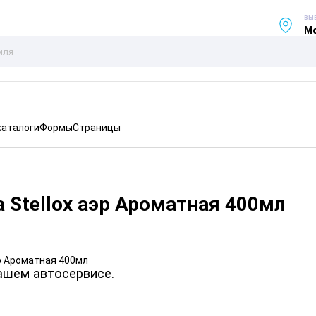
ВЫ
Мо
каталоги
Формы
Страницы
 Stellox аэр Ароматная 400мл
ашем автосервисе.