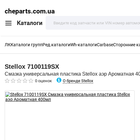
cheparts.com.ua
Каталоги
ЛК
Каталоги групп
Ред.каталоги
Wh-каталоги
Carbase
Сторонние к
Stellox
7100119SX
Смазка универсальная пластика Stellox аэр Ароматная 4
О бренде Stellox
0 оценок