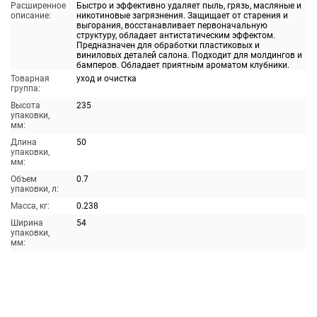
Расширенное
Быстро и эффективно удаляет пыль, грязь, масляные и
описание:
никотиновые загрязнения. Защищает от старения и
выгорания, восстанавливает первоначальную
структуру, обладает антистатическим эффектом.
Предназначен для обработки пластиковых и
виниловых деталей салона. Подходит для молдингов и
бамперов. Обладает приятным ароматом клубники.
Товарная
уход и очистка
группа:
Высота
235
упаковки,
мм:
Длина
50
упаковки,
мм:
Объем
0.7
упаковки, л:
Масса, кг:
0.238
Ширина
54
упаковки,
мм: