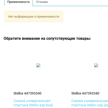
Применимость
Отзывы
Нет информации о применимости
Обратите внимание на сопутствующие товары:
Stellox 447393340
Stellox 447393340
Смазка универсальная
Смазка универсальна
пластика Stellox аэр БмД
пластика Stellox аэр Д