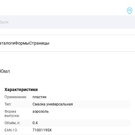
аталоги
Формы
Страницы
00мл
Характеристики
Применение:
пластик
Тип:
Смазка универсальная
Форма
аэрозоль
выпуска:
Объём, л:
0.4
EAN-13:
7100119SX