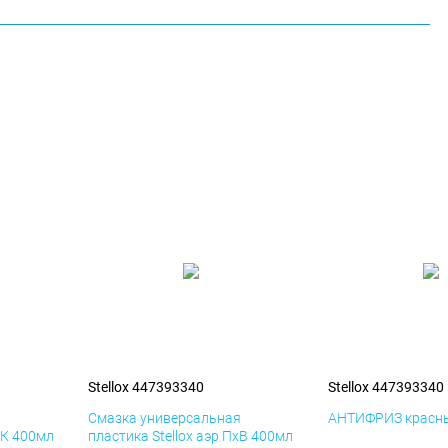
Stellox 447393340
Stellox 447393340
я
Смазка универсальная
АНТИФРИЗ красны
иК 400мл
пластика Stellox аэр ПхВ 400мл