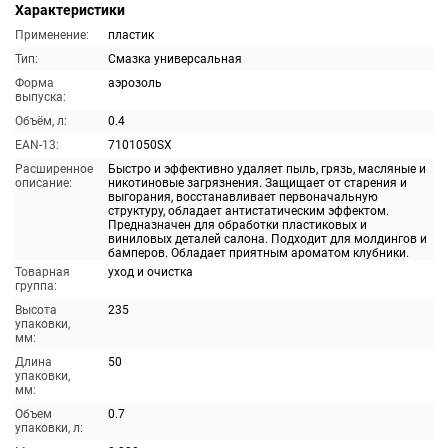
Характеристики
Применение:
пластик
Тип:
Смазка универсальная
Форма
аэрозоль
выпуска:
Объём, л:
0.4
EAN-13:
7101050SX
Расширенное
Быстро и эффективно удаляет пыль, грязь, масляные и
описание:
никотиновые загрязнения. Защищает от старения и
выгорания, восстанавливает первоначальную
структуру, обладает антистатическим эффектом.
Предназначен для обработки пластиковых и
виниловых деталей салона. Подходит для молдингов и
бамперов. Обладает приятным ароматом клубники.
Товарная
уход и очистка
группа:
Высота
235
упаковки,
мм:
Длина
50
упаковки,
мм:
Объем
0.7
упаковки, л: