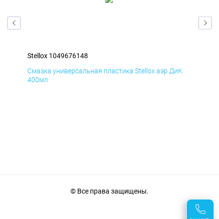
Stellox 1049676148
Ste
Д
Смазка универсальная пластика Stellox аэр ДиК
Сма
400мл
40
© Все права защищены.