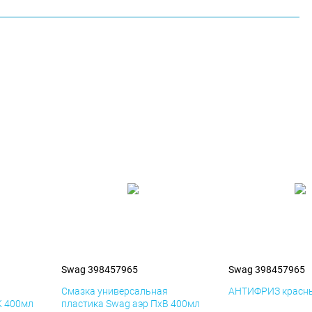
Swag 398457965
Swag 398457965
я
Смазка универсальная
АНТИФРИЗ красны
К 400мл
пластика Swag аэр ПхВ 400мл