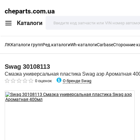
cheparts.com.ua
Каталоги
ЛК
Каталоги групп
Ред.каталоги
Wh-каталоги
Carbase
Сторонние к
Swag
30108113
Смазка универсальная пластика Swag аэр Ароматная 40
О бренде Swag
0 оценок