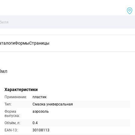
аталоги
Формы
Страницы
0мл
Характеристики
Применение:
пластик
Тип:
Смазка универсальная
Форма
аэрозоль
выпуска:
Объём, л:
0.4
EAN-13:
30108113