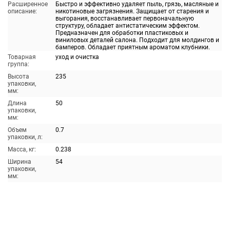
Расширенное
Быстро и эффективно удаляет пыль, грязь, масляные и
описание:
никотиновые загрязнения. Защищает от старения и
выгорания, восстанавливает первоначальную
структуру, обладает антистатическим эффектом.
Предназначен для обработки пластиковых и
виниловых деталей салона. Подходит для молдингов и
бамперов. Обладает приятным ароматом клубники.
Товарная
уход и очистка
группа:
Высота
235
упаковки,
мм:
Длина
50
упаковки,
мм:
Объем
0.7
упаковки, л:
Масса, кг:
0.238
Ширина
54
упаковки,
мм: