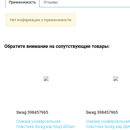
Применимость
Отзывы
Нет информации о применимости
Обратите внимание на сопутствующие товары:
Swag 398457965
Swag 398457965
Смазка универсальная
Смазка универсальна
пластика Swag аэр БмД 400мл
пластика Swag аэр Ди