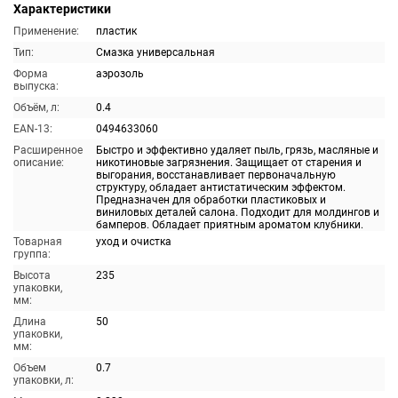
Характеристики
Применение:
пластик
Тип:
Смазка универсальная
Форма
аэрозоль
выпуска:
Объём, л:
0.4
EAN-13:
0494633060
Расширенное
Быстро и эффективно удаляет пыль, грязь, масляные и
описание:
никотиновые загрязнения. Защищает от старения и
выгорания, восстанавливает первоначальную
структуру, обладает антистатическим эффектом.
Предназначен для обработки пластиковых и
виниловых деталей салона. Подходит для молдингов и
бамперов. Обладает приятным ароматом клубники.
Товарная
уход и очистка
группа:
Высота
235
упаковки,
мм:
Длина
50
упаковки,
мм:
Объем
0.7
упаковки, л: