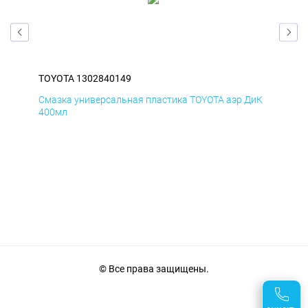
TOYOTA 1302840149
TOY
БмД
Смазка универсальная пластика TOYOTA аэр ДиК
Сма
400мл
40
© Все права защищены.