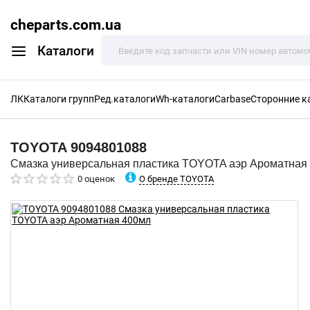
cheparts.com.ua
Каталоги
ЛК
Каталоги групп
Ред.каталоги
Wh-каталоги
Carbase
Сторонние к
TOYOTA
9094801088
Смазка универсальная пластика TOYOTA аэр Ароматная
О бренде TOYOTA
0 оценок