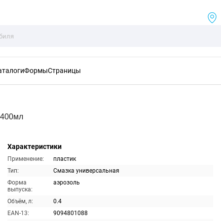
аталоги
Формы
Страницы
 400мл
Характеристики
Применение:
пластик
Тип:
Смазка универсальная
Форма
аэрозоль
выпуска:
Объём, л:
0.4
EAN-13:
9094801088