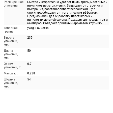
Расширенное
Быстро и эффективно удаляет пыль, грязь, масляные и
описание:
никотиновые загрязнения. Защищает от старения и
выгорания, восстанавливает первоначальную
структуру, обладает антистатическим эффектом.
Предназначен для обработки пластиковых и
виниловых деталей салона. Подходит для молдингов и
бамперов. Обладает приятным ароматом клубники.
Товарная
уход и очистка
группа:
Высота
235
упаковки,
мм:
Длина
50
упаковки,
мм:
Объем
0.7
упаковки, л:
Масса, кг:
0.238
Ширина
54
упаковки,
мм: