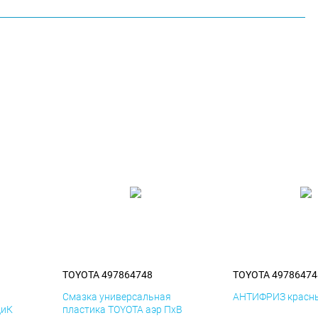
TOYOTA 497864748
TOYOTA 49786474
я
Смазка универсальная
АНТИФРИЗ красны
ДиК
пластика TOYOTA аэр ПхВ