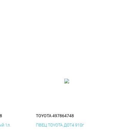
8
TOYOTA 497864748
й 1л.
ПВЕЦ TOYOTA ДОТ4 910г