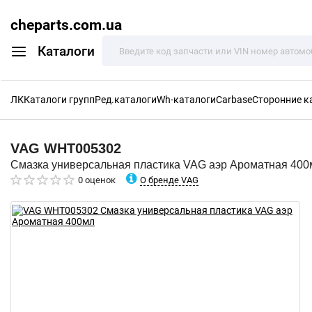
cheparts.com.ua
Каталоги
ЛК
Каталоги групп
Ред.каталоги
Wh-каталоги
Carbase
Сторонние к
VAG
WHT005302
Смазка универсальная пластика VAG аэр Ароматная 400
О бренде VAG
0 оценок