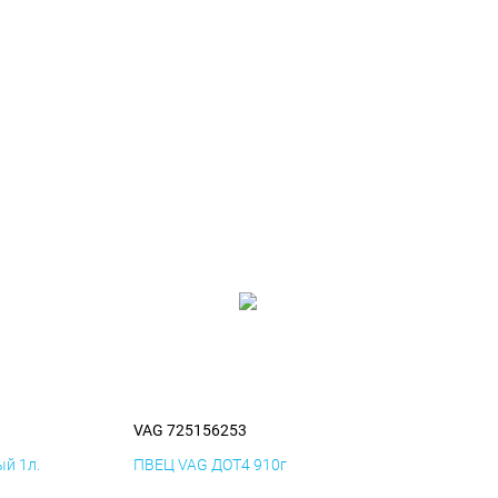
VAG 725156253
й 1л.
ПВЕЦ VAG ДОТ4 910г