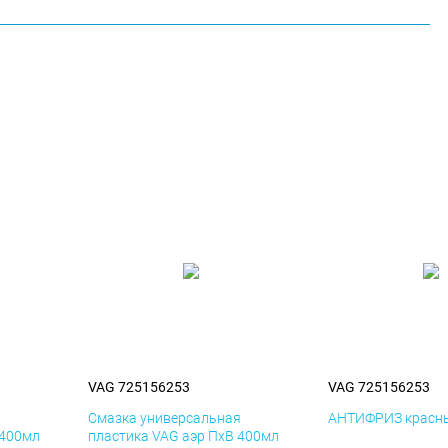
VAG 725156253
VAG 725156253
я
Смазка универсальная
АНТИФРИЗ красны
 400мл
пластика VAG аэр ПхВ 400мл