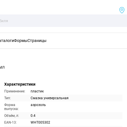
аталоги
Формы
Страницы
мл
Характеристики
Применение:
пластик
Тип:
Смазка универсальная
Форма
аэрозоль
выпуска:
Объём, л:
0.4
EAN-13:
WHT005302