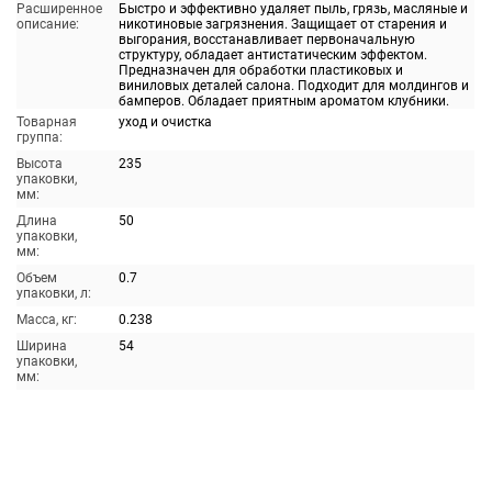
Расширенное
Быстро и эффективно удаляет пыль, грязь, масляные и
описание:
никотиновые загрязнения. Защищает от старения и
выгорания, восстанавливает первоначальную
структуру, обладает антистатическим эффектом.
Предназначен для обработки пластиковых и
виниловых деталей салона. Подходит для молдингов и
бамперов. Обладает приятным ароматом клубники.
Товарная
уход и очистка
группа:
Высота
235
упаковки,
мм:
Длина
50
упаковки,
мм:
Объем
0.7
упаковки, л:
Масса, кг:
0.238
Ширина
54
упаковки,
мм: